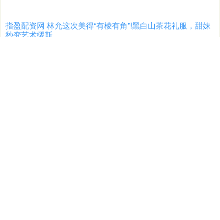
指盈配资网 林允这次美得“有棱有角”!黑白山茶花礼服，甜妹
秒变艺术缪斯
億策略
12-10
当冷调光影悄悄爬上纯白立柱指盈配资网，林允一现身指盈配资网，
整个画面立马有了电影感。她身穿一件黑白螺旋山茶花抹胸礼服，站
高亿管理 利安隆斥资超1.46亿元收购子公司股权 延伸电子材
料产品矩阵布局
億策略
12-15
12月5日晚间高亿管理，利安隆(300596)发布公告，宣布拟以现金
7800万元收购利安隆科润（浙江）新材料有限公司（以
宏盛证券 大学生做直播合适吗？人生规划要有“终身收入”视
角，薛兆丰交大开讲
億策略
11-24
从经济学的视角宏盛证券，如何度过更好的大学生活？如何选择职
业？如何过好自己的一生？知名经济学者、北京大学国家发展研究院