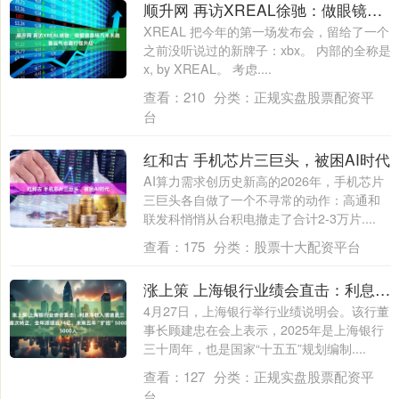
顺升网 再访XREAL徐驰：做眼镜是场万米长跑，靠运气也靠打怪升级
XREAL 把今年的第一场发布会，留给了一个
之前没听说过的新牌子：xbx。 内部的全称是
x, by XREAL。 考虑....
查看：
210
分类：
正规实盘股票配资平
台
红和古 手机芯片三巨头，被困AI时代
AI算力需求创历史新高的2026年，手机芯片
三巨头各自做了一个不寻常的动作：高通和
联发科悄悄从台积电撤走了合计2-3万片....
查看：
175
分类：
股票十大配资平台
涨上策 上海银行业绩会直击：利息净收入增速近三年首次转正，全年派现近74亿，未来五年“扩招”5000人
4月27日，上海银行举行业绩说明会。该行董
事长顾建忠在会上表示，2025年是上海银行
三十周年，也是国家“十五五”规划编制....
查看：
127
分类：
正规实盘股票配资平
台