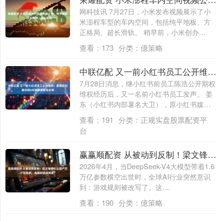
网科技讯 7月27日，小米发布视频展示了小
米澎程车型的车内空间，包括纯平地板、方
正格局、超长滑轨。 稍早前，小米创办
人、....
查看：
173
分类：
億策略
中联亿配 又一前小红书员工公开维权：距期权归属仅剩8天被解除劳动合同
7月28日消息，继小红书前员工陈浩公开期权
维权经历后，又一名前小红书员工发声。 姜
东（小红书内部薯名大卫），原小红书媒
体....
查看：
191
分类：
正规实盘股票配资平
台
赢赢顺配资 从被动到反制！梁文锋团队让国产芯片站起来，美国封锁成笑话？
2026年4月，当DeepSeek-V4大模型带着1.6
万亿参数横空出世时，全球AI行业突然意识
到：游戏规则被改写了。这....
查看：
190
分类：
億策略