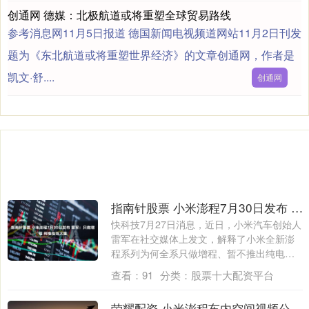
创通网 德媒：北极航道或将重塑全球贸易路线
参考消息网11月5日报道 德国新闻电视频道网站11月2日刊发
题为《东北航道或将重塑世界经济》的文章创通网，作者是
凯文·舒....
创通网
指南针股票 小米澎程7月30日发布 雷军：只做增程 纯电电池太重
快科技7月27日消息，近日，小米汽车创始人
雷军在社交媒体上发文，解释了小米全新澎
程系列为何全系只做增程、暂不推出纯电版
本....
查看：
91
分类：
股票十大配资平台
荣耀配资 小米澎程车内空间视频公布：纯平地板、方正格局、超长滑轨