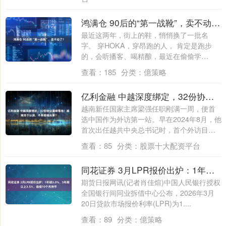
鸿满仓 90后的“第一战靴”，卖不动了？
最近这两年，街上的鞋，悄悄换了一批名
字。 穿HOKA，穿昂跑的人， 肯定是跑步
的，会听播客、喝精酿，最近在偷偷学
vibe....
查看：
185
分类：
億策略
亿利金融 中越深度绑定，32份协议重磅落地！越南终于认清，不再做墙头草？
越南新任国家主席梁强任职刚满一周，便首
选中国作为外访第一站。早在2024年8月，他
首次出任越共中央总书记时，首个外访目
的....
查看：
85
分类：
股票十大配资平台
同花证券 3月LPR报价出炉：1年期3.0%、5年期以上3.5%，连续10个月持平
期货日报网讯(记者肖佳煊)中国人民银行授权
全国银行间同业拆借中心公布，2026年3月
20日贷款市场报价利率(LPR)为1....
查看：
89
分类：
億策略