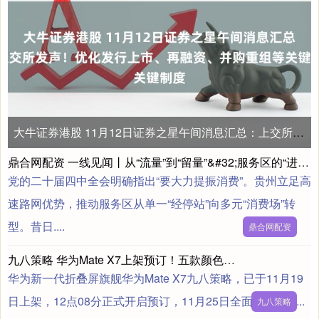
大牛证券港股 11月12日证券之星午间消息汇总：上交所发声！优化发行上市、再融资、并购重组等关键制度
鼎合网配资 一线见闻丨从“流量”到“留量”&#32;服务区的“进阶之路”
党的二十届四中全会明确指出“要大力提振消费”。贵州立足高
速路网优势，推动服务区从单一“经停站”向多元“消费场”转
型。昔日....
鼎合网配资
九八策略 华为Mate X7上架预订！五款颜色四种配置，第二代红枫影像
华为新一代折叠屏旗舰华为Mate X7九八策略，已于11月19
日上架，12点08分正式开启预订，11月25日全面开售。#....
九八策略