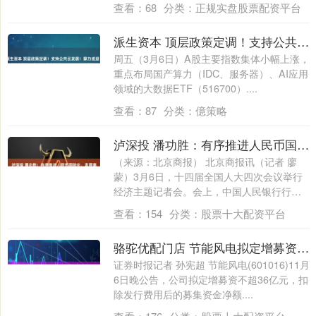
查看：
68
分类：
正规实盘股票配资平台
派生资本 顶层政策定调！支持公共云发展！算力或迎“全链通胀”周期，华宝基金大数据ETF(516700)劲涨1.23%
周五（3月6日）A股主要指数集体小幅上涨，
重点布局国产算力（IDC、服务器）、AI应用
领域的大数据ETF（516700）....
查看：
87
分类：
億策略
泸深投 潘功胜：有序推进人民币国际化，发展离岸人民币市场
（来源：北京商报） 北京商报讯（记者 廖
蒙）3月6日，十四届全国人大四次会议举行
经济主题记者会。会上，中国人民银行行长
潘....
查看：
154
分类：
股票十大配资平台
骆驼优配门店 节能风电拟定增募资不超36亿投向7个项目
证券时报记者 孙宪超 节能风电(601016)11月
6日晚公告，公司拟定增募资不超36亿元，扣
除发行费用后的募集资金净额....