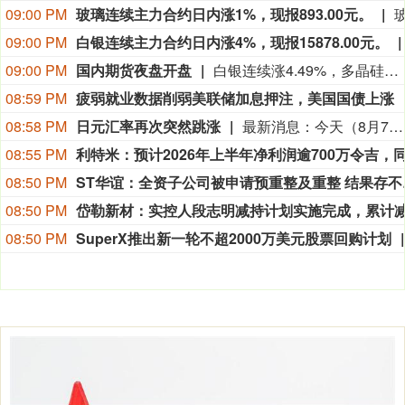
09:00 PM
玻璃连续主力合约日内涨1%，现报893.00元。
09:00 PM
白银连续主力合约日内涨4%，现报15878.00元。
09:00 PM
国内期货夜盘开盘
白银连续涨4.49%，多晶硅连续涨2.95%，黄金连续涨2.45%，工业硅连续涨1.91%，鸡蛋连续涨1.72%。
08:59 PM
疲弱就业数据削弱美联储加息押注，美国国债上涨
08:58 PM
日元汇率再次突然跳涨
最新消息：今天（8月7日），在疲软的美国就业数据公布后，日元兑美元汇率再次突然跳涨：美元一度下跌1.1%，至1美元兑156.68日元。目前尚不清楚是什么推动了这一市场波动，也不确定日本是否再次入市干预。 日本财务大臣片山皋月和美国财长贝森特8月3日确认，日美于美东时间7月31日联合干预外汇市场，支撑日元汇率。干预后，日元汇率一度升至1美元兑换155日元区间，但今天早些时候已回落至1美元兑换158日元区间。（CCTV国际时讯）
08:55 PM
08:50 PM
ST华谊：
08:50 PM
08:50 PM
SuperX推出新一轮不超2000万美元股票回购计划