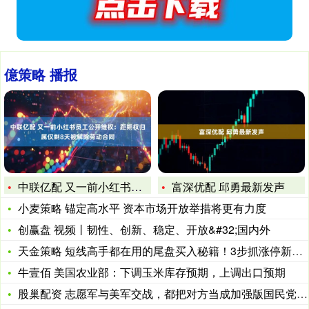
億策略 播报
中联亿配 又一前小红书员工公开维权：距期权归属仅剩8天被解除
富深优配 邱勇最新发声
小麦策略 锚定高水平 资本市场开放举措将更有力度
创赢盘 视频丨韧性、创新、稳定、开放&#32;国内外
天金策略 短线高手都在用的尾盘买入秘籍！3步抓涨停新股民也能
牛壹佰 美国农业部：下调玉米库存预期，上调出口预期
股巢配资 志愿军与美军交战，都把对方当成加强版国民党军队，结