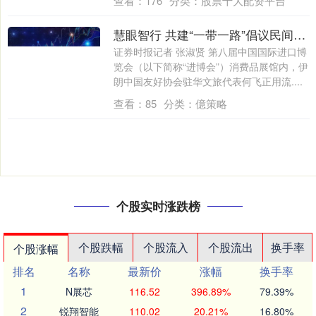
查看：
176
分类：
股票十大配资平台
慧眼智行 共建“一带一路”倡议民间交流使者何飞：在中国推广伊朗文化 在伊朗推广中国文化
证券时报记者 张淑贤 第八届中国国际进口博
览会（以下简称“进博会”）消费品展馆内，伊
朗中国友好协会驻华文旅代表何飞正用流....
查看：
85
分类：
億策略
个股实时涨跌榜
个股跌幅
个股流入
个股流出
换手率
个股涨幅
排名
名称
最新价
涨幅
换手率
1
N展芯
116.52
396.89%
79.39%
2
锐翔智能
110.02
20.21%
16.80%