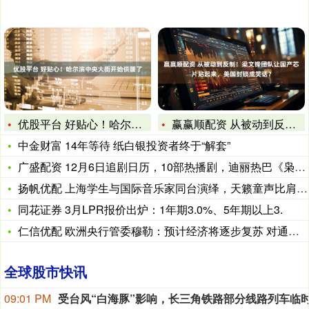
优股平台 好贴心！哈尔滨中央大街开始供暖了
赢赢顺配资 从被动到反制！梁文锋团队让国产芯片站起来，美国封
中金财富 14年等待 纸白银投资者终于“解套”
广盛配资 12月6日追剧日历，10部热播剧，迪丽热巴《枭起青
扬帆优配 上海学生与国际音乐家同台演绎，天籁童声比肩英国最高
同花证券 3月LPR报价出炉：1年期3.0%、5年期以上3.
仁信优配 欧洲央行管委穆勒：预计经济将逐步复苏 对通胀感到满
全球股市快讯
09:01 PM